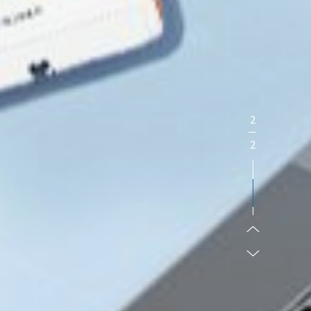
2
－
2